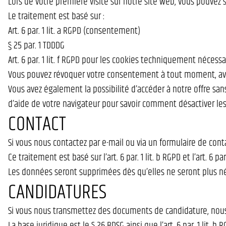
Lors de votre première visite sur notre site web, vous pouvez 
Le traitement est basé sur :
Art. 6 par. 1 lit. a RGPD (consentement)
§ 25 par. 1 TDDDG
Art. 6 par. 1 lit. f RGPD pour les cookies techniquement nécessa
Vous pouvez révoquer votre consentement à tout moment, avec
Vous avez également la possibilité d’accéder à notre offre san
d’aide de votre navigateur pour savoir comment désactiver les c
CONTACT
Si vous nous contactez par e-mail ou via un formulaire de co
Ce traitement est basé sur l’art. 6 par. 1 lit. b RGPD et l’art. 6 par.
Les données seront supprimées dès qu’elles ne seront plus n
CANDIDATURES
Si vous nous transmettez des documents de candidature, nous
La base juridique est le § 26 BDSG ainsi que l’art. 6 par. 1 lit. b R