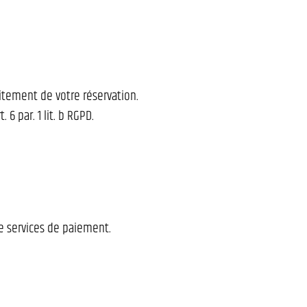
aitement de votre réservation.
 par. 1 lit. b RGPD.
e services de paiement.